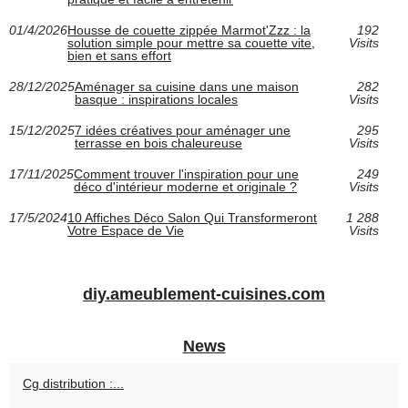
01/4/2026
Housse de couette zippée Marmot'Zzz : la
192
solution simple pour mettre sa couette vite,
Visits
bien et sans effort
28/12/2025
Aménager sa cuisine dans une maison
282
basque : inspirations locales
Visits
15/12/2025
7 idées créatives pour aménager une
295
terrasse en bois chaleureuse
Visits
17/11/2025
Comment trouver l'inspiration pour une
249
déco d'intérieur moderne et originale ?
Visits
17/5/2024
10 Affiches Déco Salon Qui Transformeront
1 288
Votre Espace de Vie
Visits
diy.ameublement-cuisines.com
News
Cg distribution :...