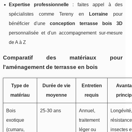
Expertise professionnelle
: faites appel à des
spécialistes comme Tereny en
Lorraine
pour
bénéficier d'une
conception terrasse bois 3D
personnalisée et d'un accompagnement sur-mesure
de A à Z
Comparatif des matériaux pour
l'aménagement de terrasse en bois
Type de
Durée de vie
Entretien
Avanta
matériau
moyenne
requis
princi
Bois
25-30 ans
Annuel,
Longévité
exotique
traitement
résistanc
(cumaru,
léger ou
insectes e