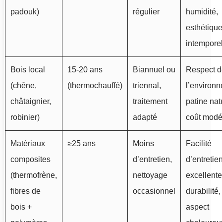
padouk)
régulier
humidité,
esthétiqu
intempore
Bois local
15-20 ans
Biannuel ou
Respect d
(chêne,
(thermochauffé)
triennal,
l’environ
châtaignier,
traitement
patine nat
robinier)
adapté
coût modé
Matériaux
≥25 ans
Moins
Facilité
composites
d’entretien,
d’entretien
(thermofrène,
nettoyage
excellente
fibres de
occasionnel
durabilité,
bois +
aspect