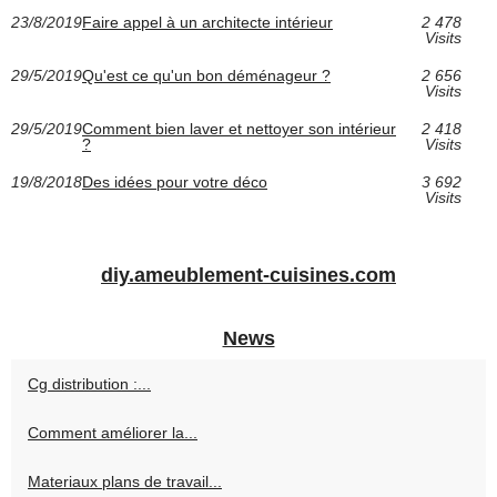
23/8/2019
Faire appel à un architecte intérieur
2 478
Visits
29/5/2019
Qu'est ce qu'un bon déménageur ?
2 656
Visits
29/5/2019
Comment bien laver et nettoyer son intérieur
2 418
?
Visits
19/8/2018
Des idées pour votre déco
3 692
Visits
diy.ameublement-cuisines.com
News
Cg distribution :...
Comment améliorer la...
Materiaux plans de travail...