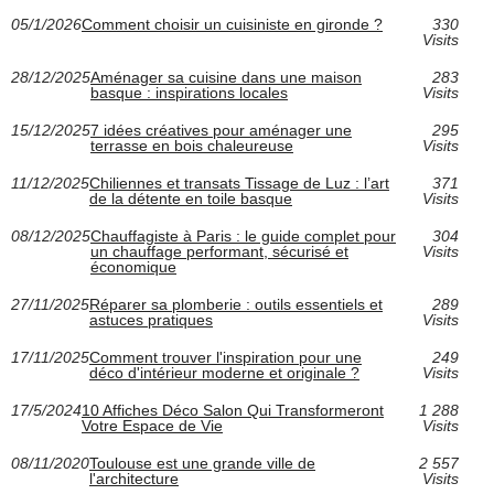
05/1/2026
Comment choisir un cuisiniste en gironde ?
330
Visits
28/12/2025
Aménager sa cuisine dans une maison
283
basque : inspirations locales
Visits
15/12/2025
7 idées créatives pour aménager une
295
terrasse en bois chaleureuse
Visits
11/12/2025
Chiliennes et transats Tissage de Luz : l’art
371
de la détente en toile basque
Visits
08/12/2025
Chauffagiste à Paris : le guide complet pour
304
un chauffage performant, sécurisé et
Visits
économique
27/11/2025
Réparer sa plomberie : outils essentiels et
289
astuces pratiques
Visits
17/11/2025
Comment trouver l'inspiration pour une
249
déco d'intérieur moderne et originale ?
Visits
17/5/2024
10 Affiches Déco Salon Qui Transformeront
1 288
Votre Espace de Vie
Visits
08/11/2020
Toulouse est une grande ville de
2 557
l'architecture
Visits